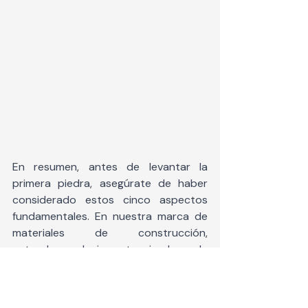
En resumen, antes de levantar la 
primera piedra, asegúrate de haber 
considerado estos cinco aspectos 
fundamentales. En nuestra marca de 
materiales de construcción, 
entendemos la importancia de cada 
detalle en tu proyecto. Ofrecemos 
productos que no solo cumplen con 
los estándares más altos, sino que 