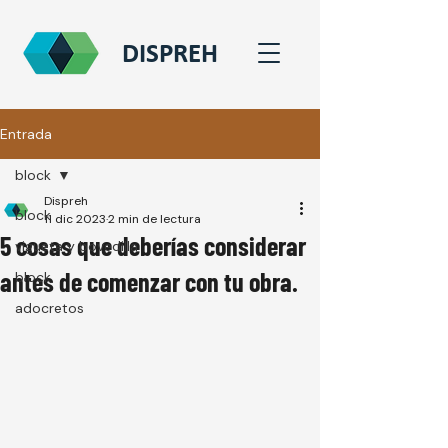
DISPREH
Entrada
block
Dispreh
block
11 dic 2023
2 min de lectura
5 cosas que deberías considerar
vigueta y bovedilla
antes de comenzar con tu obra.
block
adocretos