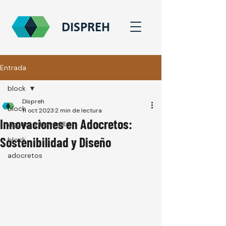
DISPREH
Entrada
block
Dispreh
block
11 oct 2023
2 min de lectura
Innovaciones en Adocretos:
vigueta y bovedilla
Sostenibilidad y Diseño
block
adocretos